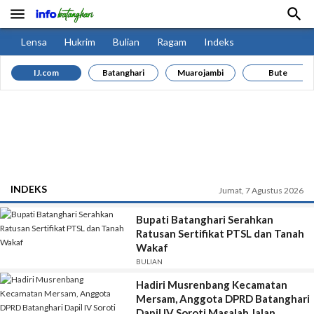


Lensa
Hukrim
Bulian
Ragam
Indeks
IJ.com
Batanghari
Muarojambi
Bute
INDEKS
Jumat, 7 Agustus 2026
Bupati Batanghari Serahkan
Ratusan Sertifikat PTSL dan Tanah
Wakaf
BULIAN
Hadiri Musrenbang Kecamatan
Mersam, Anggota DPRD Batanghari
Dapil IV Soroti Masalah Jalan