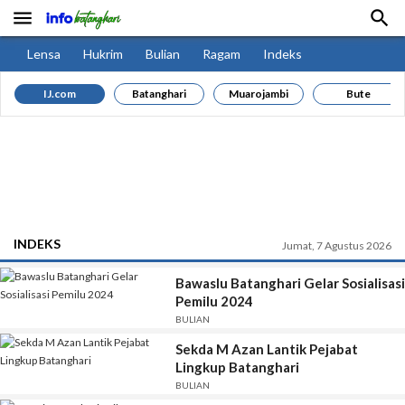


Lensa
Hukrim
Bulian
Ragam
Indeks
IJ.com
Batanghari
Muarojambi
Bute
INDEKS
Jumat, 7 Agustus 2026
Bawaslu Batanghari Gelar Sosialisasi
Pemilu 2024
BULIAN
Sekda M Azan Lantik Pejabat
Lingkup Batanghari
BULIAN