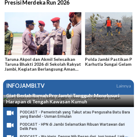
Presisi Merdeka Run 2026
Taruna Akpol dan Akmil Selesaikan
Polda Jambi Pastikan Pe
Taruna Bhakti 2026 di Sekolah Rakyat
Karhutla Sungai Gelam M
Jambi, Kegiatan Berlangsung Aman
dan Lancar
INFOJAMBI.TV
Lainnya
Giat Bedah Rumah Pro Jambi Tangguh: Menelusuri
Harapan di Tengah Kawasan Kumuh
PODCAST - Pemerintah yang Takut atau Pengusaha Batu Bara
yang Bandel - Usman Ermulan
PODCAST - HPN di Jambi Selamatkan Ribuan Wartawan dari
Delik Pers
PODCAST - Wo Haris, Dengar Nih Pesan dari Joni Ismed, Link