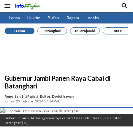


Lensa
Hukrim
Bulian
Ragam
Indeks
IJ.com
Batanghari
Muarojambi
Bute
Gubernur Jambi Panen Raya Cabai di
Batanghari
Reporter: Siti Pujiati
|
Editor: Doddi Irawan
Kamis, 29 Februari 2024 17:14 WIB
Gubernur Jambi, Al Haris, panen raya cabai di Desa Tidar Kuranji, Kabupaten
Batanghari | puji