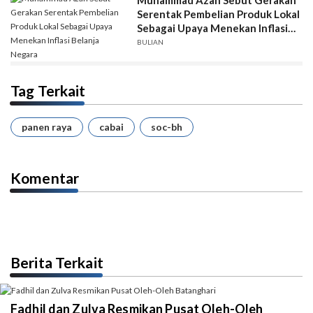
Serentak Pembelian Produk Lokal
Sebagai Upaya Menekan Inflasi
Belanja Negara
BULIAN
Tag Terkait
panen raya
cabai
soc-bh
Komentar
Berita Terkait
Fadhil dan Zulva Resmikan Pusat Oleh-Oleh