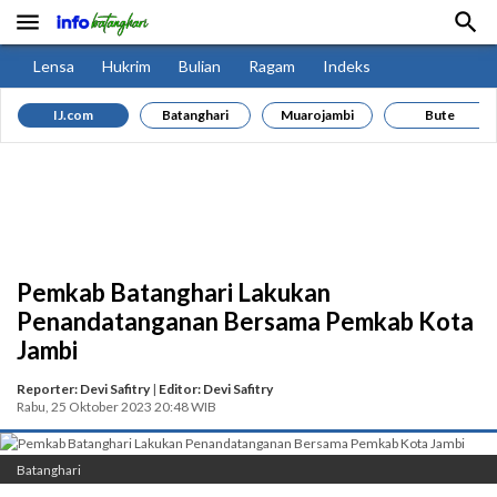


Lensa
Hukrim
Bulian
Ragam
Indeks
IJ.com
Batanghari
Muarojambi
Bute
Pemkab Batanghari Lakukan
Penandatanganan Bersama Pemkab Kota
Jambi
Reporter: Devi Safitry
|
Editor: Devi Safitry
Rabu, 25 Oktober 2023 20:48 WIB
Batanghari