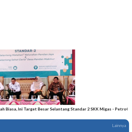
ah Biasa, Ini Target Besar Selantang Standar 2 SKK Migas - PetroCh
Lainnya