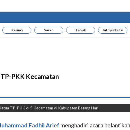
Kerinci
Sarko
Tanjab
Infojambi.tv
ua TP-PKK Kecamatan
n Ketua TP-PKK di 5 Kecamatan di Kabupaten Batang Hari
uhammad Fadhil Arief
menghadiri acara pelantik