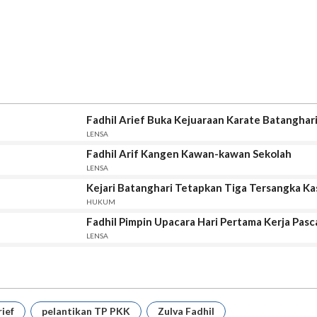
Fadhil Arief Buka Kejuaraan Karate Batanghar
LENSA
Fadhil Arif Kangen Kawan-kawan Sekolah
LENSA
Kejari Batanghari Tetapkan Tiga Tersangka K
HUKUM
Fadhil Pimpin Upacara Hari Pertama Kerja Pasc
LENSA
ief
pelantikan TP PKK
Zulva Fadhil