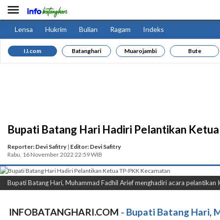

Lensa
Hukrim
Bulian
Ragam
Indeks
IJ.com
Batanghari
Muarojambi
Bute
Bupati Batang Hari Hadiri Pelantikan Ket
Reporter: Devi Safitry
|
Editor: Devi Safitry
Rabu, 16 November 2022 22:59 WIB
Bupati Batang Hari, Muhammad Fadhil Arief menghadiri acara pelantika
INFOBATANGHARI.COM
-
Bupati Batang Hari
,
M