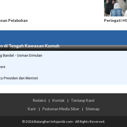
anan Pelabuhan
Peringati 
an di Tengah Kawasan Kumuh
g Bandel - Usman Ermulan
Pers
tu Presiden dan Menteri
Redaksi
Kontak
Tentang Kami
|
|
Karir
Pedoman Media Siber
Sitemap
|
|
© 2026 Batanghari Infojambi.com - All Rights Reserved.