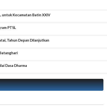
SL untuk Kecamatan Batin XXIV
ogram PTSL
atai, Tahun Depan Dilanjutkan
Batanghari
ilai Dasa Dharma