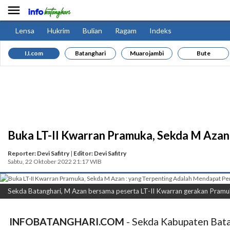

Lensa
Hukrim
Bulian
Ragam
Indeks
IJ.com
Batanghari
Muarojambi
Bute
Buka LT-II Kwarran Pramuka, Sekda M Aza
Reporter: Devi Safitry
|
Editor: Devi Safitry
Sabtu, 22 Oktober 2022 21:17 WIB
Sekda Batanghari, M Azan bersama peserta LT-II Kwarran gerakan Pram
INFOBATANGHARI.COM
- Sekda Kabupaten Bat