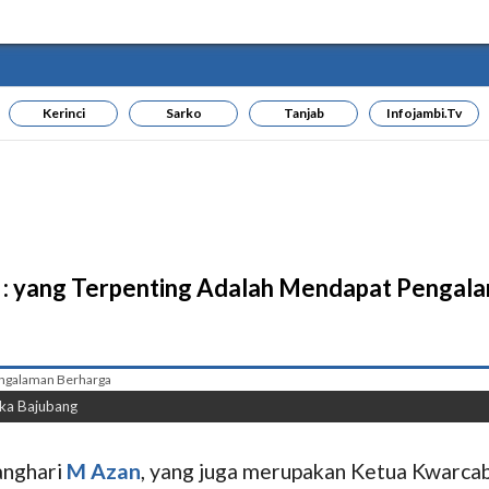
Kerinci
Sarko
Tanjab
Infojambi.tv
n : yang Terpenting Adalah Mendapat Pengal
uka Bajubang
anghari
M Azan
, yang juga merupakan Ketua Kwarca