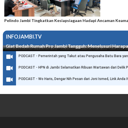
Pelindo Jambi Tingkatkan Kesiapsiagaan Hadapi Ancaman Keam
INFOJAMBI.TV
Giat Bedah Rumah Pro Jambi Tangguh: Menelusuri Harap
PODCAST - Pemerintah yang Takut atau Pengusaha Batu Bara yan
PODCAST - HPN di Jambi Selamatkan Ribuan Wartawan dari Delik 
PODCAST - Wo Haris, Dengar Nih Pesan dari Joni Ismed, Link Anda I