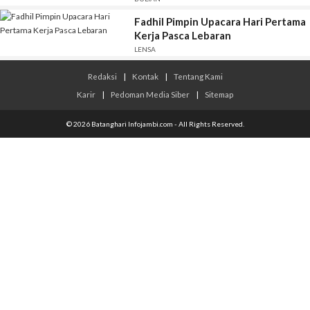
Fadhil Pimpin Upacara Hari Pertama
Kerja Pasca Lebaran
LENSA
Redaksi
|
Kontak
|
Tentang Kami
Karir
|
Pedoman Media Siber
|
Sitemap
© 2026 Batanghari Infojambi.com - All Rights Reserved.