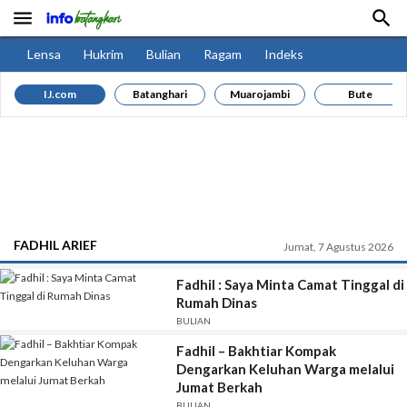


Lensa
Hukrim
Bulian
Ragam
Indeks
IJ.com
Batanghari
Muarojambi
Bute
FADHIL ARIEF
Jumat, 7 Agustus 2026
Fadhil : Saya Minta Camat Tinggal di
Rumah Dinas
BULIAN
Fadhil – Bakhtiar Kompak
Dengarkan Keluhan Warga melalui
Jumat Berkah
BULIAN